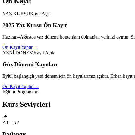
Ön Kayıt
YAZ KURSU
Kayıt Açık
2025 Yaz Kursu Ön Kayıt
Haziran–Ağustos yaz dönemi kontenjanı dolmadan yerinizi ayırtın. Sın
Ön Kayıt Yaptır →
YENİ DÖNEM
Kayıt Açık
Güz Dönemi Kayıtları
Eylül başlangıçlı yeni dönem için ön kayıtlarımız açıktır. Erken kayıt 
Ön Kayıt Yaptır →
Eğitim Programları
Kurs Seviyeleri
🌱
A1 – A2
Başlangıç