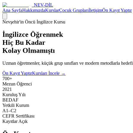
NEV
-DİL
Ana Sayfa
Hakkımızda
Kurslar
Çocuk Grupları
İletişim
Ön Kayıt Yaptır
Nevşehir'in Öncü İngilizce Kursu
İngilizce Öğrenmek
Hiç Bu Kadar
Kolay Olmamıştı
Uzman öğretmenler, küçük grup sınıfları ve modern metodlarla hedefini
Ön Kayıt Yaptır
Kursları İncele →
700+
Mezun Öğrenci
2021
Kuruluş Yılı
BEDAF
Yetkili Kurum
A1–C2
CEFR Sertifikası
Kayıtlar Açık